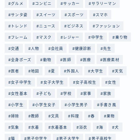
グルメ
コンビニ
サッカー
サラリーマン
サンタ姿
スイーツ
スポーツ
スマホ
トレンド
ニュース
ビジネス
ファッション
フレーム
マスク
レジャー
中学生
乗り物
交通
人物
会社員
健康診断
先生
全身ポーズ
動物
医師
医療
医療素材
医者
地図
夏
外国人
大学生
天気
女子中学生
女子大学生
女子高校生
女性
女性基本
子ども
学校
家事
家族
小学生
小学生女子
小学生男子
手書き風
掃除
教師
文具
料理
春
果物
気象
水着
水着基本
浴衣
海
犬
猫
男子中学生
男子大学生
男子高校生