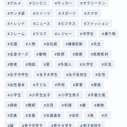
グルメ
コンビニ
サッカー
サラリーマン
サンタ姿
スイーツ
スポーツ
スマホ
トレンド
ニュース
ビジネス
ファッション
フレーム
マスク
レジャー
中学生
乗り物
交通
人物
会社員
健康診断
先生
全身ポーズ
動物
医師
医療
医療素材
医者
地図
夏
外国人
大学生
天気
女子中学生
女子大学生
女子高校生
女性
女性基本
子ども
学校
家事
家族
小学生
小学生女子
小学生男子
手書き風
掃除
教師
文具
料理
春
果物
気象
水着
水着基本
浴衣
海
犬
猫
男子中学生
男子大学生
男子高校生