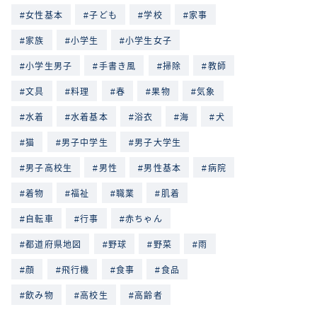
女性基本
子ども
学校
家事
家族
小学生
小学生女子
小学生男子
手書き風
掃除
教師
文具
料理
春
果物
気象
水着
水着基本
浴衣
海
犬
猫
男子中学生
男子大学生
男子高校生
男性
男性基本
病院
着物
福祉
職業
肌着
自転車
行事
赤ちゃん
都道府県地図
野球
野菜
雨
顔
飛行機
食事
食品
飲み物
高校生
高齢者