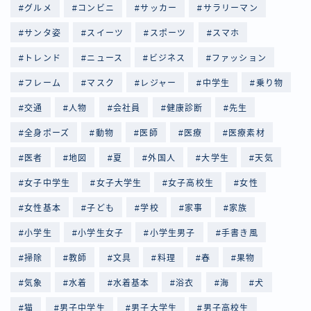
グルメ
コンビニ
サッカー
サラリーマン
サンタ姿
スイーツ
スポーツ
スマホ
トレンド
ニュース
ビジネス
ファッション
フレーム
マスク
レジャー
中学生
乗り物
交通
人物
会社員
健康診断
先生
全身ポーズ
動物
医師
医療
医療素材
医者
地図
夏
外国人
大学生
天気
女子中学生
女子大学生
女子高校生
女性
女性基本
子ども
学校
家事
家族
小学生
小学生女子
小学生男子
手書き風
掃除
教師
文具
料理
春
果物
気象
水着
水着基本
浴衣
海
犬
猫
男子中学生
男子大学生
男子高校生