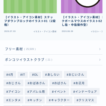
【イラスト・アイコン素材】ステッ
【イラスト・アイコン素材】ト
プダウンブロックのイラスト01（2段
クボールマウスのイラスト02（
階）
し指・中指操作型）
2026.07.03
2026.08.09
イラスト・アイコン素材
イラスト・アイ
フリー素材
25,509
ポンコツイラストクラブ
21
4月
IT
OL
あしらい
おじいさん
おじさん
おばあさん
おばさん
お正月
アイコン
アパレル用
イベント
インナーウェア
エンタメ
キッチン
キャラクター
クリスマス