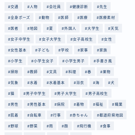
交通
人物
会社員
健康診断
先生
全身ポーズ
動物
医師
医療
医療素材
医者
地図
夏
外国人
大学生
天気
女子中学生
女子大学生
女子高校生
女性
女性基本
子ども
学校
家事
家族
小学生
小学生女子
小学生男子
手書き風
掃除
教師
文具
料理
春
果物
気象
水着
水着基本
浴衣
海
犬
猫
男子中学生
男子大学生
男子高校生
男性
男性基本
病院
着物
福祉
職業
肌着
自転車
行事
赤ちゃん
都道府県地図
野球
野菜
雨
顔
飛行機
食事