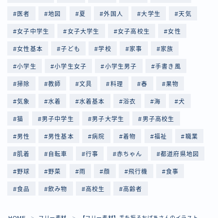
医者
地図
夏
外国人
大学生
天気
女子中学生
女子大学生
女子高校生
女性
女性基本
子ども
学校
家事
家族
小学生
小学生女子
小学生男子
手書き風
掃除
教師
文具
料理
春
果物
気象
水着
水着基本
浴衣
海
犬
猫
男子中学生
男子大学生
男子高校生
男性
男性基本
病院
着物
福祉
職業
肌着
自転車
行事
赤ちゃん
都道府県地図
野球
野菜
雨
顔
飛行機
食事
食品
飲み物
高校生
高齢者
Follow Me
HOME
フリー素材
【フリー素材】手を振るおばあさんのイラスト
＞
＞