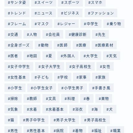
サンタ姿
スイーツ
スポーツ
スマホ
トレンド
ニュース
ビジネス
ファッション
フレーム
マスク
レジャー
中学生
乗り物
交通
人物
会社員
健康診断
先生
全身ポーズ
動物
医師
医療
医療素材
医者
地図
夏
外国人
大学生
天気
女子中学生
女子大学生
女子高校生
女性
女性基本
子ども
学校
家事
家族
小学生
小学生女子
小学生男子
手書き風
掃除
教師
文具
料理
春
果物
気象
水着
水着基本
浴衣
海
犬
猫
男子中学生
男子大学生
男子高校生
男性
男性基本
病院
着物
福祉
職業