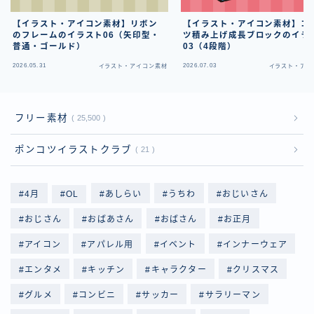
【イラスト・アイコン素材】リボン
【イラスト・アイコン素材】コ
のフレームのイラスト06（矢印型・
ツ積み上げ成長ブロックのイラ
普通・ゴールド）
03（4段階）
2026.05.31
2026.07.03
イラスト・アイコン素材
イラスト・アイ
フリー素材
25,500
ポンコツイラストクラブ
21
4月
OL
あしらい
うちわ
おじいさん
おじさん
おばあさん
おばさん
お正月
アイコン
アパレル用
イベント
インナーウェア
エンタメ
キッチン
キャラクター
クリスマス
グルメ
コンビニ
サッカー
サラリーマン