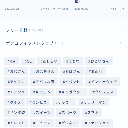
型）
2026.05.28
2026.07.28
イラスト・アイコン素材
イラスト・アイ
フリー素材
25,500
ポンコツイラストクラブ
21
4月
OL
あしらい
うちわ
おじいさん
おじさん
おばあさん
おばさん
お正月
アイコン
アパレル用
イベント
インナーウェア
エンタメ
キッチン
キャラクター
クリスマス
グルメ
コンビニ
サッカー
サラリーマン
サンタ姿
スイーツ
スポーツ
スマホ
トレンド
ニュース
ビジネス
ファッション