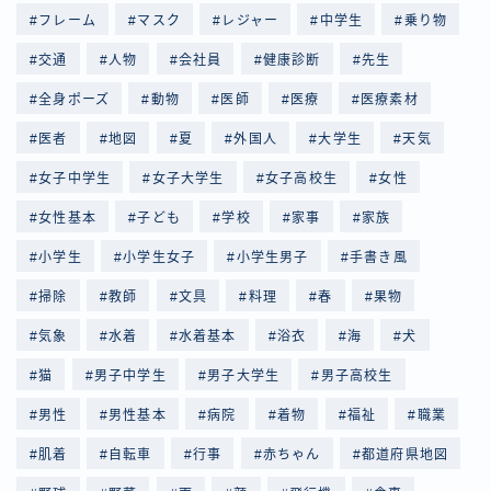
フレーム
マスク
レジャー
中学生
乗り物
交通
人物
会社員
健康診断
先生
全身ポーズ
動物
医師
医療
医療素材
医者
地図
夏
外国人
大学生
天気
女子中学生
女子大学生
女子高校生
女性
女性基本
子ども
学校
家事
家族
小学生
小学生女子
小学生男子
手書き風
掃除
教師
文具
料理
春
果物
気象
水着
水着基本
浴衣
海
犬
猫
男子中学生
男子大学生
男子高校生
男性
男性基本
病院
着物
福祉
職業
肌着
自転車
行事
赤ちゃん
都道府県地図