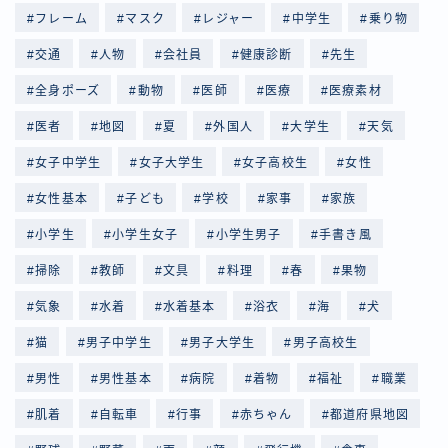
フレーム
マスク
レジャー
中学生
乗り物
交通
人物
会社員
健康診断
先生
全身ポーズ
動物
医師
医療
医療素材
医者
地図
夏
外国人
大学生
天気
女子中学生
女子大学生
女子高校生
女性
女性基本
子ども
学校
家事
家族
小学生
小学生女子
小学生男子
手書き風
掃除
教師
文具
料理
春
果物
気象
水着
水着基本
浴衣
海
犬
猫
男子中学生
男子大学生
男子高校生
男性
男性基本
病院
着物
福祉
職業
肌着
自転車
行事
赤ちゃん
都道府県地図