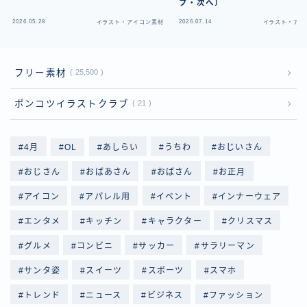
プ・次へ）
2026.05.28
2026.07.14
イラスト・アイコン素材
イラスト・アイ
フリー素材
25,500
ポンコツイラストクラブ
21
4月
OL
あしらい
うちわ
おじいさん
おじさん
おばあさん
おばさん
お正月
アイコン
アパレル用
イベント
インナーウェア
エンタメ
キッチン
キャラクター
クリスマス
グルメ
コンビニ
サッカー
サラリーマン
サンタ姿
スイーツ
スポーツ
スマホ
トレンド
ニュース
ビジネス
ファッション