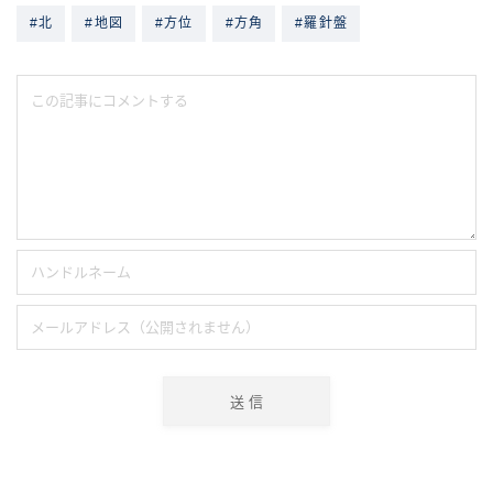
#北
#地図
#方位
#方角
#羅針盤