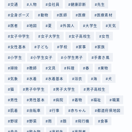
交通
人物
会社員
健康診断
先生
全身ポーズ
動物
医師
医療
医療素材
医者
地図
夏
外国人
大学生
天気
女子中学生
女子大学生
女子高校生
女性
女性基本
子ども
学校
家事
家族
小学生
小学生女子
小学生男子
手書き風
掃除
教師
文具
料理
春
果物
気象
水着
水着基本
浴衣
海
犬
猫
男子中学生
男子大学生
男子高校生
男性
男性基本
病院
着物
福祉
職業
肌着
自転車
行事
赤ちゃん
都道府県地図
野球
野菜
雨
顔
飛行機
食事
食品
飲み物
高校生
高齢者