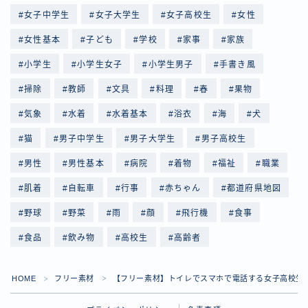
女子中学生
女子大学生
女子高校生
女性
女性基本
子ども
学校
家事
家族
小学生
小学生女子
小学生男子
手書き風
掃除
教師
文具
料理
春
果物
気象
水着
水着基本
浴衣
海
犬
猫
男子中学生
男子大学生
男子高校生
男性
男性基本
病院
着物
福祉
職業
肌着
自転車
行事
赤ちゃん
都道府県地図
野球
野菜
雨
顔
飛行機
食事
食品
飲み物
高校生
高齢者
Follow Me
HOME
フリー素材
【フリー素材】トイレでスマホで電話する女子高校生
＞
＞