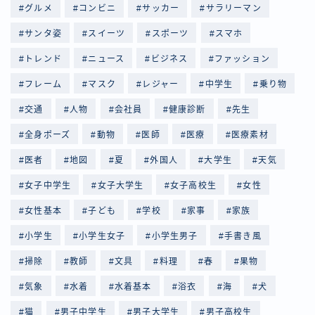
グルメ
コンビニ
サッカー
サラリーマン
サンタ姿
スイーツ
スポーツ
スマホ
トレンド
ニュース
ビジネス
ファッション
フレーム
マスク
レジャー
中学生
乗り物
交通
人物
会社員
健康診断
先生
全身ポーズ
動物
医師
医療
医療素材
医者
地図
夏
外国人
大学生
天気
女子中学生
女子大学生
女子高校生
女性
女性基本
子ども
学校
家事
家族
小学生
小学生女子
小学生男子
手書き風
掃除
教師
文具
料理
春
果物
気象
水着
水着基本
浴衣
海
犬
猫
男子中学生
男子大学生
男子高校生