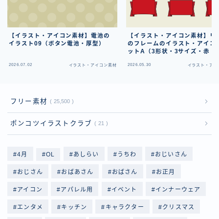
【イラスト・アイコン素材】電池の
【イラスト・アイコン素材】リ
イラスト09（ボタン電池・厚型）
のフレームのイラスト・アイコ
ットA（3形状・3サイズ・赤・
2026.07.02
2026.05.30
イラスト・アイコン素材
イラスト・アイ
フリー素材
25,500
ポンコツイラストクラブ
21
4月
OL
あしらい
うちわ
おじいさん
おじさん
おばあさん
おばさん
お正月
アイコン
アパレル用
イベント
インナーウェア
エンタメ
キッチン
キャラクター
クリスマス