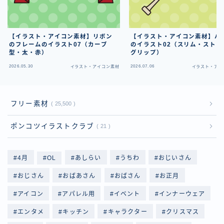
【イラスト・アイコン素材】リボン
【イラスト・アイコン素材】バ
のフレームのイラスト07（カーブ
のイラスト02（スリム・ストレ
型・太・赤）
グリップ）
2026.05.30
2026.07.06
イラスト・アイコン素材
イラスト・アイ
フリー素材
25,500
ポンコツイラストクラブ
21
4月
OL
あしらい
うちわ
おじいさん
おじさん
おばあさん
おばさん
お正月
アイコン
アパレル用
イベント
インナーウェア
エンタメ
キッチン
キャラクター
クリスマス