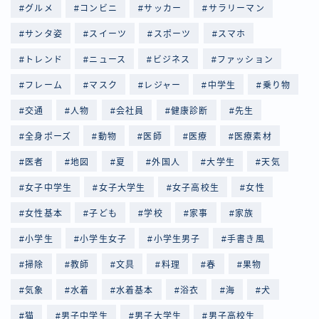
グルメ
コンビニ
サッカー
サラリーマン
サンタ姿
スイーツ
スポーツ
スマホ
トレンド
ニュース
ビジネス
ファッション
フレーム
マスク
レジャー
中学生
乗り物
交通
人物
会社員
健康診断
先生
全身ポーズ
動物
医師
医療
医療素材
医者
地図
夏
外国人
大学生
天気
女子中学生
女子大学生
女子高校生
女性
女性基本
子ども
学校
家事
家族
小学生
小学生女子
小学生男子
手書き風
掃除
教師
文具
料理
春
果物
気象
水着
水着基本
浴衣
海
犬
猫
男子中学生
男子大学生
男子高校生