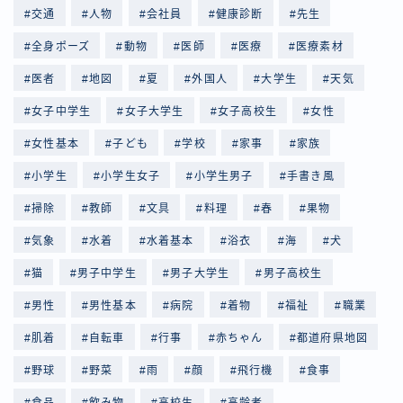
交通
人物
会社員
健康診断
先生
全身ポーズ
動物
医師
医療
医療素材
医者
地図
夏
外国人
大学生
天気
女子中学生
女子大学生
女子高校生
女性
女性基本
子ども
学校
家事
家族
小学生
小学生女子
小学生男子
手書き風
掃除
教師
文具
料理
春
果物
気象
水着
水着基本
浴衣
海
犬
猫
男子中学生
男子大学生
男子高校生
男性
男性基本
病院
着物
福祉
職業
肌着
自転車
行事
赤ちゃん
都道府県地図
野球
野菜
雨
顔
飛行機
食事
食品
飲み物
高校生
高齢者