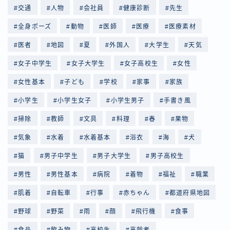
交通
人物
会社員
健康診断
先生
全身ポーズ
動物
医師
医療
医療素材
医者
地図
夏
外国人
大学生
天気
女子中学生
女子大学生
女子高校生
女性
女性基本
子ども
学校
家事
家族
小学生
小学生女子
小学生男子
手書き風
掃除
教師
文具
料理
春
果物
気象
水着
水着基本
浴衣
海
犬
猫
男子中学生
男子大学生
男子高校生
男性
男性基本
病院
着物
福祉
職業
肌着
自転車
行事
赤ちゃん
都道府県地図
野球
野菜
雨
顔
飛行機
食事
食品
飲み物
高校生
高齢者