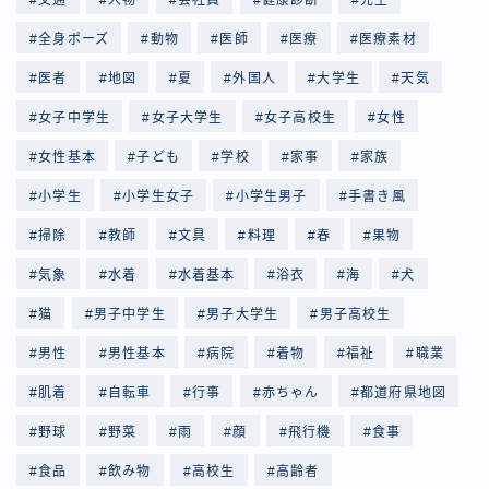
全身ポーズ
動物
医師
医療
医療素材
医者
地図
夏
外国人
大学生
天気
女子中学生
女子大学生
女子高校生
女性
女性基本
子ども
学校
家事
家族
小学生
小学生女子
小学生男子
手書き風
掃除
教師
文具
料理
春
果物
気象
水着
水着基本
浴衣
海
犬
猫
男子中学生
男子大学生
男子高校生
男性
男性基本
病院
着物
福祉
職業
肌着
自転車
行事
赤ちゃん
都道府県地図
野球
野菜
雨
顔
飛行機
食事
食品
飲み物
高校生
高齢者
Follow Me