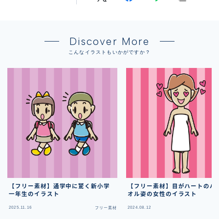
Discover More
こんなイラストもいかがですか？
【フリー素材】通学中に驚く新小学
【フリー素材】目がハートのバ
一年生のイラスト
オル姿の女性のイラスト
2025.11.16
2024.08.12
フリー素材
フ