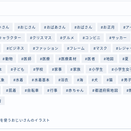
いさん
おじさん
おばあさん
おばさん
お正月
ア
キャラクター
クリスマス
グルメ
コンビニ
サッカー
ビジネス
ファッション
フレーム
マスク
レジャ
動物
医師
医療
医療素材
医者
地図
夏
本
子ども
学校
家事
家族
小学生
小学生女
気象
水着
水着基本
浴衣
海
犬
猫
男
肌着
自転車
行事
赤ちゃん
都道府県地図
者
を使うおじいさんのイラスト