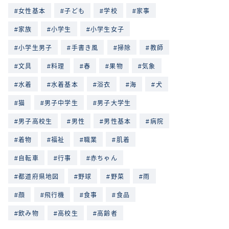
女性基本
子ども
学校
家事
家族
小学生
小学生女子
小学生男子
手書き風
掃除
教師
文具
料理
春
果物
気象
水着
水着基本
浴衣
海
犬
猫
男子中学生
男子大学生
男子高校生
男性
男性基本
病院
着物
福祉
職業
肌着
自転車
行事
赤ちゃん
都道府県地図
野球
野菜
雨
顔
飛行機
食事
食品
飲み物
高校生
高齢者