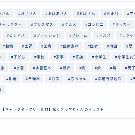
いさん
おじさん
おばあさん
おばさん
お正月
ア
キャラクター
クリスマス
グルメ
コンビニ
サッカー
ビジネス
ファッション
フレーム
マスク
レジャ
動物
医師
医療
医療素材
医者
地図
夏
本
子ども
学校
家事
家族
小学生
小学生女
気象
水着
水着基本
浴衣
海
犬
猫
男
肌着
自転車
行事
赤ちゃん
都道府県地図
者
【キャラクターフリー素材】驚くクラゲちゃんのイラスト