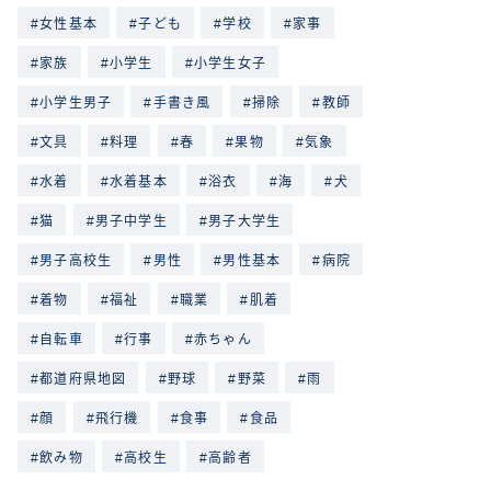
女性基本
子ども
学校
家事
家族
小学生
小学生女子
小学生男子
手書き風
掃除
教師
文具
料理
春
果物
気象
水着
水着基本
浴衣
海
犬
猫
男子中学生
男子大学生
男子高校生
男性
男性基本
病院
着物
福祉
職業
肌着
自転車
行事
赤ちゃん
都道府県地図
野球
野菜
雨
顔
飛行機
食事
食品
飲み物
高校生
高齢者