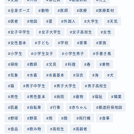
全身ポーズ
動物
医師
医療
医療素材
医者
地図
夏
外国人
大学生
天気
女子中学生
女子大学生
女子高校生
女性
女性基本
子ども
学校
家事
家族
小学生
小学生女子
小学生男子
手書き風
掃除
教師
文具
料理
春
果物
気象
水着
水着基本
浴衣
海
犬
猫
男子中学生
男子大学生
男子高校生
男性
男性基本
病院
着物
福祉
職業
肌着
自転車
行事
赤ちゃん
都道府県地図
野球
野菜
雨
顔
飛行機
食事
食品
飲み物
高校生
高齢者
Follow Me