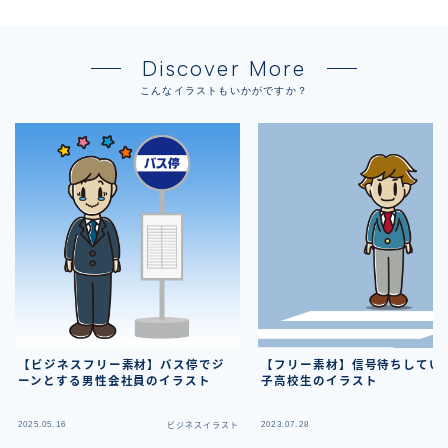
Discover More
こんなイラストもいかがですか？
【ビジネスフリー素材】バス停でジ
【フリー素材】信号待ちしてい
ーンとする男性会社員のイラスト
子高校生のイラスト
2025.05.16
2023.07.28
ビジネスイラスト
フ