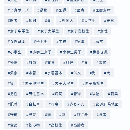
全身ポーズ
動物
医師
医療
医療素材
医者
地図
夏
外国人
大学生
天気
女子中学生
女子大学生
女子高校生
女性
女性基本
子ども
学校
家事
家族
小学生
小学生女子
小学生男子
手書き風
掃除
教師
文具
料理
春
果物
気象
水着
水着基本
浴衣
海
犬
猫
男子中学生
男子大学生
男子高校生
男性
男性基本
病院
着物
福祉
職業
肌着
自転車
行事
赤ちゃん
都道府県地図
野球
野菜
雨
顔
飛行機
食事
食品
飲み物
高校生
高齢者
Follow Me