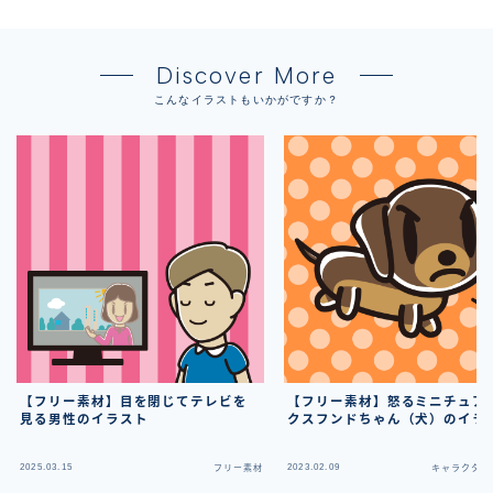
Discover More
こんなイラストもいかがですか？
【フリー素材】目を閉じてテレビを
【フリー素材】怒るミニチュア
見る男性のイラスト
クスフンドちゃん（犬）のイラ
2025.03.15
2023.02.09
フリー素材
キャラクター