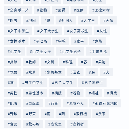
全身ポーズ
動物
医師
医療
医療素材
医者
地図
夏
外国人
大学生
天気
女子中学生
女子大学生
女子高校生
女性
女性基本
子ども
学校
家事
家族
小学生
小学生女子
小学生男子
手書き風
掃除
教師
文具
料理
春
果物
気象
水着
水着基本
浴衣
海
犬
猫
男子中学生
男子大学生
男子高校生
男性
男性基本
病院
着物
福祉
職業
肌着
自転車
行事
赤ちゃん
都道府県地図
野球
野菜
雨
顔
飛行機
食事
食品
飲み物
高校生
高齢者
Follow Me