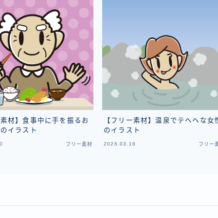
ー素材】食事中に手を振るお
【フリー素材】温泉でテヘヘな女
んのイラスト
のイラスト
0
2026.03.16
フリー素材
フリー