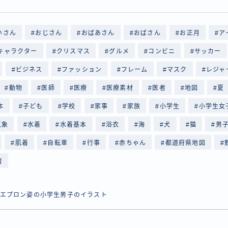
いさん
おじさん
おばあさん
おばさん
お正月
ア
キャラクター
クリスマス
グルメ
コンビニ
サッカー
ビジネス
ファッション
フレーム
マスク
レジャ
動物
医師
医療
医療素材
医者
地図
夏
本
子ども
学校
家事
家族
小学生
小学生女
気象
水着
水着基本
浴衣
海
犬
猫
男
肌着
自転車
行事
赤ちゃん
都道府県地図
者
エプロン姿の小学生男子のイラスト