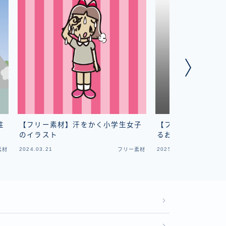
性
【フリー素材】汗をかく小学生女子
【フリー素材】映画
のイラスト
るおじさんのイラス
2024.03.21
2025.05.22
素材
フリー素材