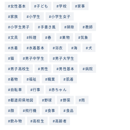
女性基本
子ども
学校
家事
家族
小学生
小学生女子
小学生男子
手書き風
掃除
教師
文具
料理
春
果物
気象
水着
水着基本
浴衣
海
犬
猫
男子中学生
男子大学生
男子高校生
男性
男性基本
病院
着物
福祉
職業
肌着
自転車
行事
赤ちゃん
都道府県地図
野球
野菜
雨
顔
飛行機
食事
食品
飲み物
高校生
高齢者