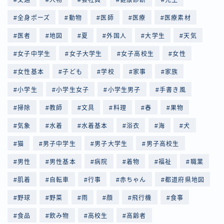
全身ポーズ
動物
医師
医療
医療素材
医者
地図
夏
外国人
大学生
天気
女子中学生
女子大学生
女子高校生
女性
女性基本
子ども
学校
家事
家族
小学生
小学生女子
小学生男子
手書き風
掃除
教師
文具
料理
春
果物
気象
水着
水着基本
浴衣
海
犬
猫
男子中学生
男子大学生
男子高校生
男性
男性基本
病院
着物
福祉
職業
肌着
自転車
行事
赤ちゃん
都道府県地図
野球
野菜
雨
顔
飛行機
食事
食品
飲み物
高校生
高齢者
Follow Me