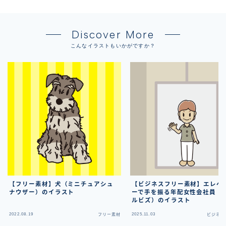
Discover More
こんなイラストもいかがですか？
【フリー素材】犬（ミニチュアシュ
【ビジネスフリー素材】エレベ
ナウザー）のイラスト
ーで手を振る年配女性会社員（
ルビズ）のイラスト
2022.08.19
2025.11.03
フリー素材
ビジネス