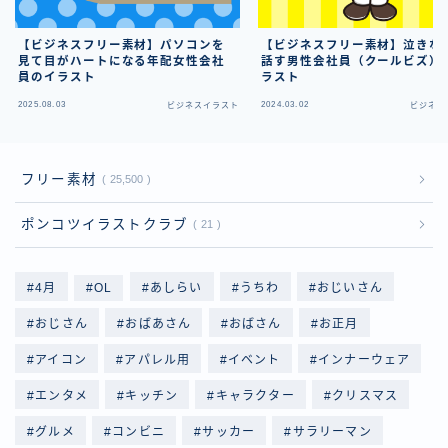
【ビジネスフリー素材】パソコンを
【ビジネスフリー素材】泣きな
見て目がハートになる年配女性会社
話す男性会社員（クールビズ）
員のイラスト
ラスト
2025.08.03
2024.03.02
ビジネスイラスト
ビジネス
フリー素材
25,500
ポンコツイラストクラブ
21
4月
OL
あしらい
うちわ
おじいさん
おじさん
おばあさん
おばさん
お正月
アイコン
アパレル用
イベント
インナーウェア
エンタメ
キッチン
キャラクター
クリスマス
グルメ
コンビニ
サッカー
サラリーマン