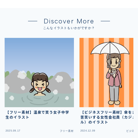
Discover More
こんなイラストもいかがですか？
【フリー素材】温泉で笑う女子中学
【ビジネスフリー素材】傘をさ
生のイラスト
苦笑いする女性会社員（カジュ
ル）のイラスト
2025.09.17
2024.12.09
フリー素材
ビジネス