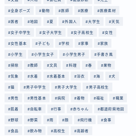
全身ポーズ
動物
医師
医療
医療素材
医者
地図
夏
外国人
大学生
天気
女子中学生
女子大学生
女子高校生
女性
女性基本
子ども
学校
家事
家族
小学生
小学生女子
小学生男子
手書き風
掃除
教師
文具
料理
春
果物
気象
水着
水着基本
浴衣
海
犬
猫
男子中学生
男子大学生
男子高校生
男性
男性基本
病院
着物
福祉
職業
肌着
自転車
行事
赤ちゃん
都道府県地図
野球
野菜
雨
顔
飛行機
食事
食品
飲み物
高校生
高齢者
Follow Me