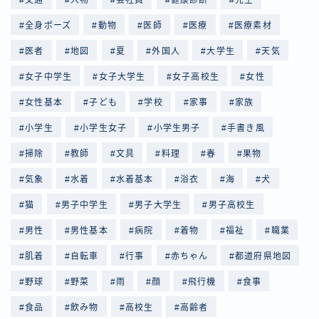
全身ポーズ
動物
医師
医療
医療素材
医者
地図
夏
外国人
大学生
天気
女子中学生
女子大学生
女子高校生
女性
女性基本
子ども
学校
家事
家族
小学生
小学生女子
小学生男子
手書き風
掃除
教師
文具
料理
春
果物
気象
水着
水着基本
浴衣
海
犬
猫
男子中学生
男子大学生
男子高校生
男性
男性基本
病院
着物
福祉
職業
肌着
自転車
行事
赤ちゃん
都道府県地図
野球
野菜
雨
顔
飛行機
食事
食品
飲み物
高校生
高齢者
Follow Me