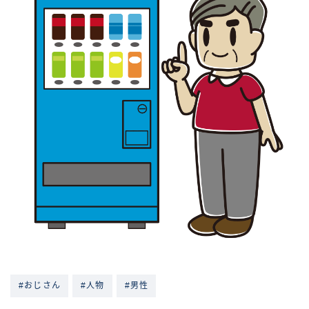
#おじさん
#人物
#男性