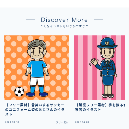
Discover More
こんなイラストもいかがですか？
【フリー素材】苦笑いするサッカー
【職業フリー素材】手を振る女
のユニフォーム姿のおじさんのイラ
察官のイラスト
スト
2024.03.18
2023.04.20
フリー素材
フ