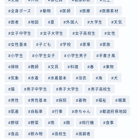
全身ポーズ
動物
医師
医療
医療素材
医者
地図
夏
外国人
大学生
天気
女子中学生
女子大学生
女子高校生
女性
女性基本
子ども
学校
家事
家族
小学生
小学生女子
小学生男子
手書き風
掃除
教師
文具
料理
春
果物
気象
水着
水着基本
浴衣
海
犬
猫
男子中学生
男子大学生
男子高校生
男性
男性基本
病院
着物
福祉
職業
肌着
自転車
行事
赤ちゃん
都道府県地図
野球
野菜
雨
顔
飛行機
食事
食品
飲み物
高校生
高齢者
Follow Me