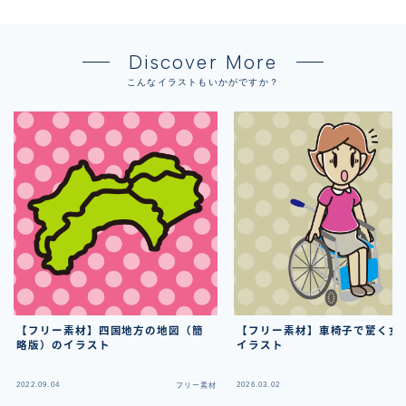
Discover More
こんなイラストもいかがですか？
【フリー素材】四国地方の地図（簡
【フリー素材】車椅子で驚く女
略版）のイラスト
イラスト
2022.09.04
2026.03.02
フリー素材
フ