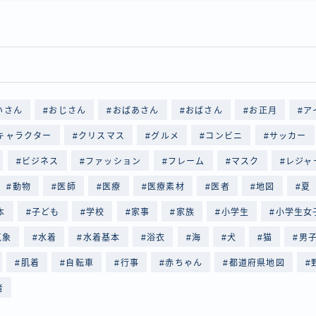
いさん
おじさん
おばあさん
おばさん
お正月
ア
キャラクター
クリスマス
グルメ
コンビニ
サッカー
ビジネス
ファッション
フレーム
マスク
レジャ
動物
医師
医療
医療素材
医者
地図
夏
本
子ども
学校
家事
家族
小学生
小学生女
気象
水着
水着基本
浴衣
海
犬
猫
男
肌着
自転車
行事
赤ちゃん
都道府県地図
者