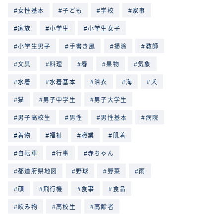
女性基本
子ども
学校
家事
家族
小学生
小学生女子
小学生男子
手書き風
掃除
教師
文具
料理
春
果物
気象
水着
水着基本
浴衣
海
犬
猫
男子中学生
男子大学生
男子高校生
男性
男性基本
病院
着物
福祉
職業
肌着
自転車
行事
赤ちゃん
都道府県地図
野球
野菜
雨
顔
飛行機
食事
食品
飲み物
高校生
高齢者