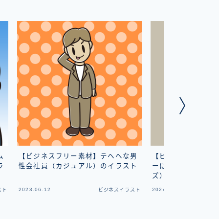
ム
【ビジネスフリー素材】テヘヘな男
【ビジネスフリー素
ラ
性会社員（カジュアル）のイラスト
ーに乗る年配男性会
ズ）のイラスト
2023.06.12
2024.09.04
スト
ビジネスイラスト