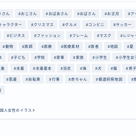
いさん
おじさん
おばあさん
おばさん
お正月
ア
キャラクター
クリスマス
グルメ
コンビニ
サッカー
ビジネス
ファッション
フレーム
マスク
レジャ
動物
医師
医療
医療素材
医者
地図
夏
本
子ども
学校
家事
家族
小学生
小学生女
気象
水着
水着基本
浴衣
海
犬
猫
男
肌着
自転車
行事
赤ちゃん
都道府県地図
者
国人女性のイラスト