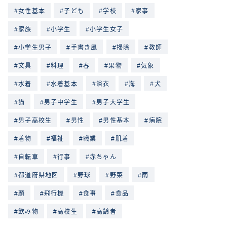
女性基本
子ども
学校
家事
家族
小学生
小学生女子
小学生男子
手書き風
掃除
教師
文具
料理
春
果物
気象
水着
水着基本
浴衣
海
犬
猫
男子中学生
男子大学生
男子高校生
男性
男性基本
病院
着物
福祉
職業
肌着
自転車
行事
赤ちゃん
都道府県地図
野球
野菜
雨
顔
飛行機
食事
食品
飲み物
高校生
高齢者