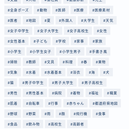
全身ポーズ
動物
医師
医療
医療素材
医者
地図
夏
外国人
大学生
天気
女子中学生
女子大学生
女子高校生
女性
女性基本
子ども
学校
家事
家族
小学生
小学生女子
小学生男子
手書き風
掃除
教師
文具
料理
春
果物
気象
水着
水着基本
浴衣
海
犬
猫
男子中学生
男子大学生
男子高校生
男性
男性基本
病院
着物
福祉
職業
肌着
自転車
行事
赤ちゃん
都道府県地図
野球
野菜
雨
顔
飛行機
食事
食品
飲み物
高校生
高齢者
Follow Me