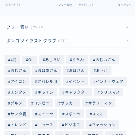
2023.06.23
2023.01.21
フリー素材
キャラクター
フリー素材
25,500
ポンコツイラストクラブ
21
4月
OL
あしらい
うちわ
おじいさん
おじさん
おばあさん
おばさん
お正月
アイコン
アパレル用
イベント
インナーウェア
エンタメ
キッチン
キャラクター
クリスマス
グルメ
コンビニ
サッカー
サラリーマン
サンタ姿
スイーツ
スポーツ
スマホ
トレンド
ニュース
ビジネス
ファッション