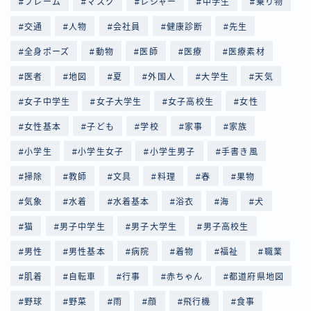
フレーム
マスク
レジャー
中学生
乗り物
交通
人物
会社員
健康診断
先生
全身ポーズ
動物
医師
医療
医療素材
医者
地図
夏
外国人
大学生
天気
女子中学生
女子大学生
女子高校生
女性
女性基本
子ども
学校
家事
家族
小学生
小学生女子
小学生男子
手書き風
掃除
教師
文具
料理
春
果物
気象
水着
水着基本
浴衣
海
犬
猫
男子中学生
男子大学生
男子高校生
男性
男性基本
病院
着物
福祉
職業
肌着
自転車
行事
赤ちゃん
都道府県地図
野球
野菜
雨
顔
飛行機
食事