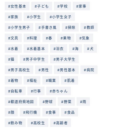
女性基本
子ども
学校
家事
家族
小学生
小学生女子
小学生男子
手書き風
掃除
教師
文具
料理
春
果物
気象
水着
水着基本
浴衣
海
犬
猫
男子中学生
男子大学生
男子高校生
男性
男性基本
病院
着物
福祉
職業
肌着
自転車
行事
赤ちゃん
都道府県地図
野球
野菜
雨
顔
飛行機
食事
食品
飲み物
高校生
高齢者