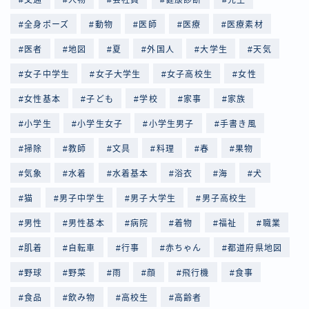
全身ポーズ
動物
医師
医療
医療素材
医者
地図
夏
外国人
大学生
天気
女子中学生
女子大学生
女子高校生
女性
女性基本
子ども
学校
家事
家族
小学生
小学生女子
小学生男子
手書き風
掃除
教師
文具
料理
春
果物
気象
水着
水着基本
浴衣
海
犬
猫
男子中学生
男子大学生
男子高校生
男性
男性基本
病院
着物
福祉
職業
肌着
自転車
行事
赤ちゃん
都道府県地図
野球
野菜
雨
顔
飛行機
食事
食品
飲み物
高校生
高齢者
Follow Me