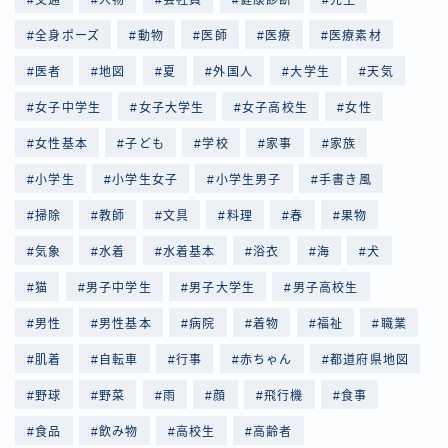
全身ポーズ
動物
医師
医療
医療素材
医者
地図
夏
外国人
大学生
天気
女子中学生
女子大学生
女子高校生
女性
女性基本
子ども
学校
家事
家族
小学生
小学生女子
小学生男子
手書き風
掃除
教師
文具
料理
春
果物
気象
水着
水着基本
浴衣
海
犬
猫
男子中学生
男子大学生
男子高校生
男性
男性基本
病院
着物
福祉
職業
肌着
自転車
行事
赤ちゃん
都道府県地図
野球
野菜
雨
顔
飛行機
食事
食品
飲み物
高校生
高齢者
Follow Me