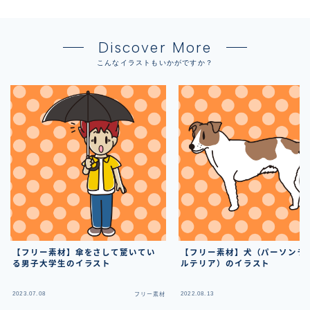
Discover More
こんなイラストもいかがですか？
【フリー素材】傘をさして驚いてい
【フリー素材】犬（パーソンラ
る男子大学生のイラスト
ルテリア）のイラスト
2023.07.08
2022.08.13
フリー素材
フ