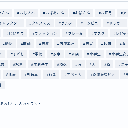
いさん
おじさん
おばあさん
おばさん
お正月
ア
キャラクター
クリスマス
グルメ
コンビニ
サッカー
ビジネス
ファッション
フレーム
マスク
レジャ
動物
医師
医療
医療素材
医者
地図
夏
本
子ども
学校
家事
家族
小学生
小学生女
気象
水着
水着基本
浴衣
海
犬
猫
男
肌着
自転車
行事
赤ちゃん
都道府県地図
者
るおじいさんのイラスト