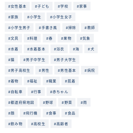
女性基本
子ども
学校
家事
家族
小学生
小学生女子
小学生男子
手書き風
掃除
教師
文具
料理
春
果物
気象
水着
水着基本
浴衣
海
犬
猫
男子中学生
男子大学生
男子高校生
男性
男性基本
病院
着物
福祉
職業
肌着
自転車
行事
赤ちゃん
都道府県地図
野球
野菜
雨
顔
飛行機
食事
食品
飲み物
高校生
高齢者