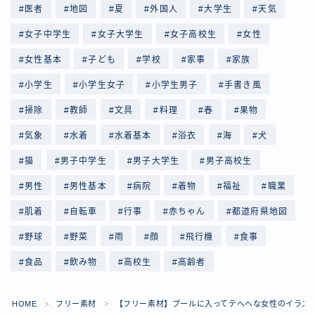
医者
地図
夏
外国人
大学生
天気
女子中学生
女子大学生
女子高校生
女性
女性基本
子ども
学校
家事
家族
小学生
小学生女子
小学生男子
手書き風
掃除
教師
文具
料理
春
果物
気象
水着
水着基本
浴衣
海
犬
猫
男子中学生
男子大学生
男子高校生
男性
男性基本
病院
着物
福祉
職業
肌着
自転車
行事
赤ちゃん
都道府県地図
野球
野菜
雨
顔
飛行機
食事
食品
飲み物
高校生
高齢者
Follow Me
HOME
フリー素材
【フリー素材】プールに入ってテヘヘな女性のイラス
＞
＞