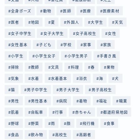
全身ポーズ
動物
医師
医療
医療素材
医者
地図
夏
外国人
大学生
天気
女子中学生
女子大学生
女子高校生
女性
女性基本
子ども
学校
家事
家族
小学生
小学生女子
小学生男子
手書き風
掃除
教師
文具
料理
春
果物
気象
水着
水着基本
浴衣
海
犬
猫
男子中学生
男子大学生
男子高校生
男性
男性基本
病院
着物
福祉
職業
肌着
自転車
行事
赤ちゃん
都道府県地図
野球
野菜
雨
顔
飛行機
食事
食品
飲み物
高校生
高齢者
Follow Me