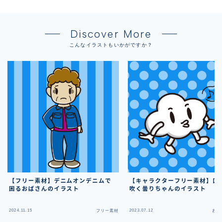
Discover More
こんなイラストもいかがですか？
【フリー素材】デニムオンデニムで
【キャラクターフリー素材】口
困るおばさんのイラスト
吹く曇りちゃんのイラスト
2024.11.15
2023.07.12
フリー素材
お天