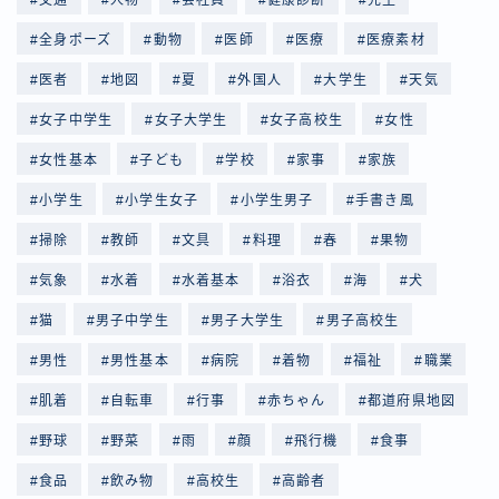
全身ポーズ
動物
医師
医療
医療素材
医者
地図
夏
外国人
大学生
天気
女子中学生
女子大学生
女子高校生
女性
女性基本
子ども
学校
家事
家族
小学生
小学生女子
小学生男子
手書き風
掃除
教師
文具
料理
春
果物
気象
水着
水着基本
浴衣
海
犬
猫
男子中学生
男子大学生
男子高校生
男性
男性基本
病院
着物
福祉
職業
肌着
自転車
行事
赤ちゃん
都道府県地図
野球
野菜
雨
顔
飛行機
食事
食品
飲み物
高校生
高齢者
Follow Me