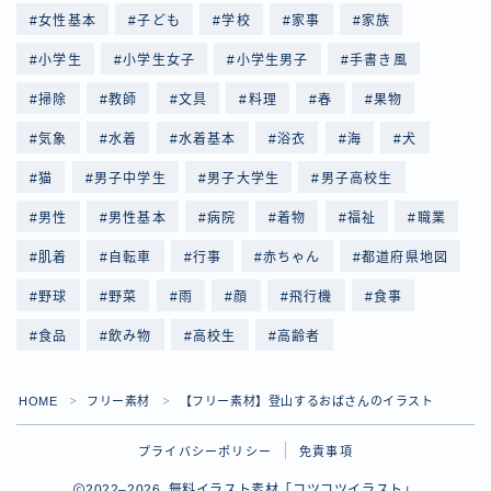
女性基本
子ども
学校
家事
家族
小学生
小学生女子
小学生男子
手書き風
掃除
教師
文具
料理
春
果物
気象
水着
水着基本
浴衣
海
犬
猫
男子中学生
男子大学生
男子高校生
男性
男性基本
病院
着物
福祉
職業
肌着
自転車
行事
赤ちゃん
都道府県地図
野球
野菜
雨
顔
飛行機
食事
食品
飲み物
高校生
高齢者
Follow Me
HOME
フリー素材
【フリー素材】登山するおばさんのイラスト
＞
＞
プライバシーポリシー
免責事項
2022–2026 無料イラスト素材「コツコツイラスト」