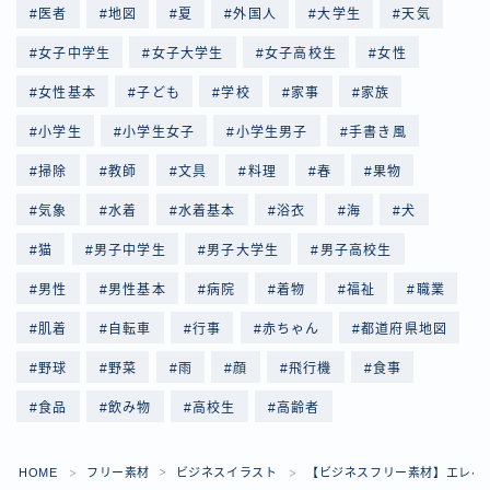
医者
地図
夏
外国人
大学生
天気
女子中学生
女子大学生
女子高校生
女性
女性基本
子ども
学校
家事
家族
小学生
小学生女子
小学生男子
手書き風
掃除
教師
文具
料理
春
果物
気象
水着
水着基本
浴衣
海
犬
猫
男子中学生
男子大学生
男子高校生
男性
男性基本
病院
着物
福祉
職業
肌着
自転車
行事
赤ちゃん
都道府県地図
野球
野菜
雨
顔
飛行機
食事
食品
飲み物
高校生
高齢者
Follow Me
HOME
フリー素材
ビジネスイラスト
【ビジネスフリー素材】エレベ
＞
＞
＞