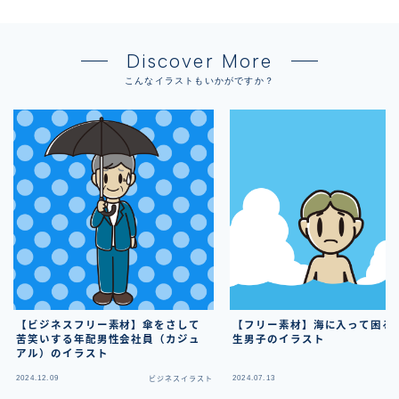
Discover More
こんなイラストもいかがですか？
【ビジネスフリー素材】傘をさして
【フリー素材】海に入って困る
苦笑いする年配男性会社員（カジュ
生男子のイラスト
アル）のイラスト
2024.12.09
2024.07.13
ビジネスイラスト
フ