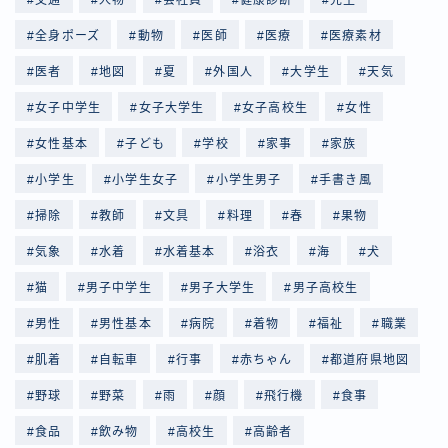
全身ポーズ
動物
医師
医療
医療素材
医者
地図
夏
外国人
大学生
天気
女子中学生
女子大学生
女子高校生
女性
女性基本
子ども
学校
家事
家族
小学生
小学生女子
小学生男子
手書き風
掃除
教師
文具
料理
春
果物
気象
水着
水着基本
浴衣
海
犬
猫
男子中学生
男子大学生
男子高校生
男性
男性基本
病院
着物
福祉
職業
肌着
自転車
行事
赤ちゃん
都道府県地図
野球
野菜
雨
顔
飛行機
食事
食品
飲み物
高校生
高齢者
Follow Me