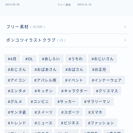
2024.05.30
2024.11.12
フリー素材
フ
フリー素材
25,500
ポンコツイラストクラブ
21
4月
OL
あしらい
うちわ
おじいさん
おじさん
おばあさん
おばさん
お正月
アイコン
アパレル用
イベント
インナーウェア
エンタメ
キッチン
キャラクター
クリスマス
グルメ
コンビニ
サッカー
サラリーマン
サンタ姿
スイーツ
スポーツ
スマホ
トレンド
ニュース
ビジネス
ファッション