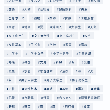
フレーム
マスク
レジャー
中学生
乗り物
交通
人物
会社員
健康診断
先生
全身ポーズ
動物
医師
医療
医療素材
医者
地図
夏
外国人
大学生
天気
女子中学生
女子大学生
女子高校生
女性
女性基本
子ども
学校
家事
家族
小学生
小学生女子
小学生男子
手書き風
掃除
教師
文具
料理
春
果物
気象
水着
水着基本
浴衣
海
犬
猫
男子中学生
男子大学生
男子高校生
男性
男性基本
病院
着物
福祉
職業
肌着
自転車
行事
赤ちゃん
都道府県地図
野球
野菜
雨
顔
飛行機
食事