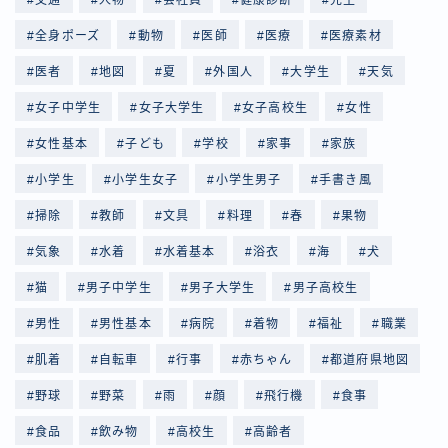
全身ポーズ
動物
医師
医療
医療素材
医者
地図
夏
外国人
大学生
天気
女子中学生
女子大学生
女子高校生
女性
女性基本
子ども
学校
家事
家族
小学生
小学生女子
小学生男子
手書き風
掃除
教師
文具
料理
春
果物
気象
水着
水着基本
浴衣
海
犬
猫
男子中学生
男子大学生
男子高校生
男性
男性基本
病院
着物
福祉
職業
肌着
自転車
行事
赤ちゃん
都道府県地図
野球
野菜
雨
顔
飛行機
食事
食品
飲み物
高校生
高齢者
Follow Me