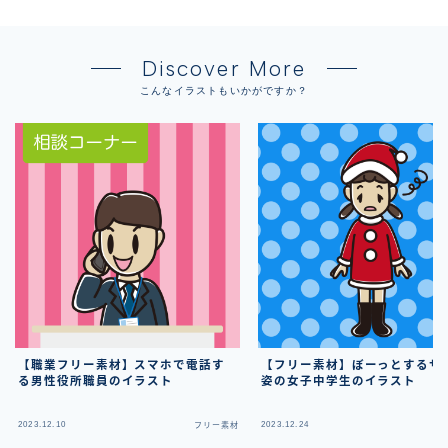
Discover More
こんなイラストもいかがですか？
【職業フリー素材】スマホで電話す
【フリー素材】ぼーっとするサ
る男性役所職員のイラスト
姿の女子中学生のイラスト
2023.12.10
2023.12.24
フリー素材
フ