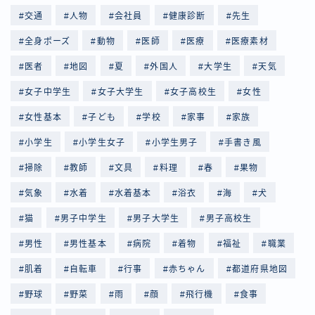
交通
人物
会社員
健康診断
先生
全身ポーズ
動物
医師
医療
医療素材
医者
地図
夏
外国人
大学生
天気
女子中学生
女子大学生
女子高校生
女性
女性基本
子ども
学校
家事
家族
小学生
小学生女子
小学生男子
手書き風
掃除
教師
文具
料理
春
果物
気象
水着
水着基本
浴衣
海
犬
猫
男子中学生
男子大学生
男子高校生
男性
男性基本
病院
着物
福祉
職業
肌着
自転車
行事
赤ちゃん
都道府県地図
野球
野菜
雨
顔
飛行機
食事