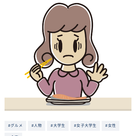
#グルメ
#人物
#大学生
#女子大学生
#女性