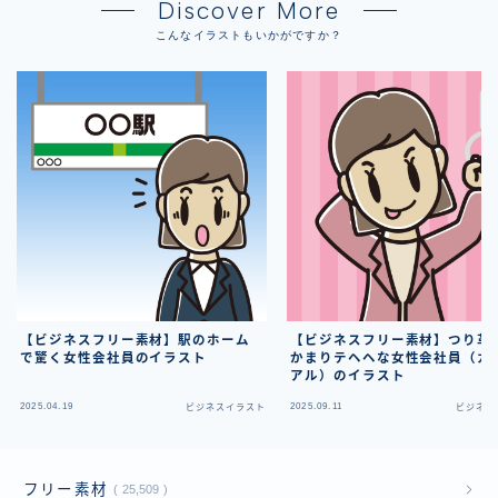
Discover More
こんなイラストもいかがですか？
【ビジネスフリー素材】駅のホーム
【ビジネスフリー素材】つり革
で驚く女性会社員のイラスト
かまりテヘヘな女性会社員（カ
アル）のイラスト
2025.04.19
2025.09.11
ビジネスイラスト
ビジネス
フリー素材
25,509