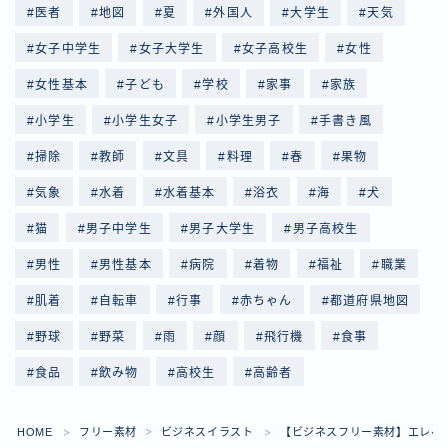
医者
地図
夏
外国人
大学生
天気
女子中学生
女子大学生
女子高校生
女性
女性基本
子ども
学校
家事
家族
小学生
小学生女子
小学生男子
手書き風
掃除
教師
文具
料理
春
果物
気象
水着
水着基本
浴衣
海
犬
猫
男子中学生
男子大学生
男子高校生
男性
男性基本
病院
着物
福祉
職業
肌着
自転車
行事
赤ちゃん
都道府県地図
野球
野菜
雨
顔
飛行機
食事
食品
飲み物
高校生
高齢者
Follow Me
HOME
フリー素材
ビジネスイラスト
【ビジネスフリー素材】エレベ
＞
＞
＞