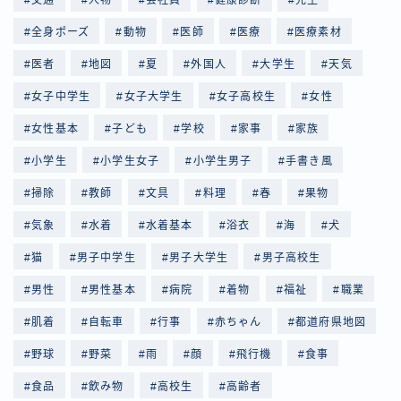
全身ポーズ
動物
医師
医療
医療素材
医者
地図
夏
外国人
大学生
天気
女子中学生
女子大学生
女子高校生
女性
女性基本
子ども
学校
家事
家族
小学生
小学生女子
小学生男子
手書き風
掃除
教師
文具
料理
春
果物
気象
水着
水着基本
浴衣
海
犬
猫
男子中学生
男子大学生
男子高校生
男性
男性基本
病院
着物
福祉
職業
肌着
自転車
行事
赤ちゃん
都道府県地図
野球
野菜
雨
顔
飛行機
食事
食品
飲み物
高校生
高齢者
Follow Me