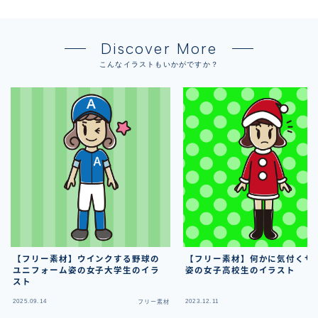
Discover More
こんなイラストもいかがですか？
【フリー素材】ウインクする野球の
【フリー素材】何かに気付くサ
ユニフォーム姿の女子大学生のイラ
姿の女子高校生のイラスト
スト
2025.09.14
2023.12.11
フリー素材
フ