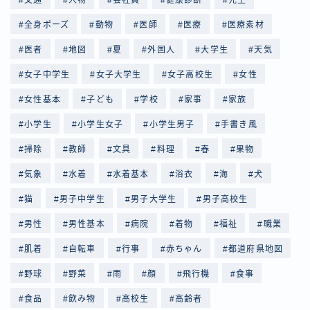
全身ポーズ
動物
医師
医療
医療素材
医者
地図
夏
外国人
大学生
天気
女子中学生
女子大学生
女子高校生
女性
女性基本
子ども
学校
家事
家族
小学生
小学生女子
小学生男子
手書き風
掃除
教師
文具
料理
春
果物
気象
水着
水着基本
浴衣
海
犬
猫
男子中学生
男子大学生
男子高校生
男性
男性基本
病院
着物
福祉
職業
肌着
自転車
行事
赤ちゃん
都道府県地図
野球
野菜
雨
顔
飛行機
食事
食品
飲み物
高校生
高齢者
Follow Me