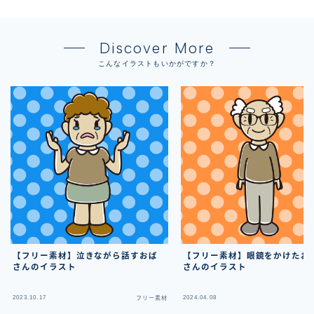
Discover More
こんなイラストもいかがですか？
【フリー素材】泣きながら話すおば
【フリー素材】眼鏡をかけたお
さんのイラスト
さんのイラスト
2023.10.17
2024.04.08
フリー素材
フ