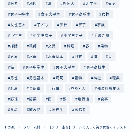
医者
地図
夏
外国人
大学生
天気
女子中学生
女子大学生
女子高校生
女性
女性基本
子ども
学校
家事
家族
小学生
小学生女子
小学生男子
手書き風
掃除
教師
文具
料理
春
果物
気象
水着
水着基本
浴衣
海
犬
猫
男子中学生
男子大学生
男子高校生
男性
男性基本
病院
着物
福祉
職業
肌着
自転車
行事
赤ちゃん
都道府県地図
野球
野菜
雨
顔
飛行機
食事
食品
飲み物
高校生
高齢者
Follow Me
HOME
フリー素材
【フリー素材】プールに入って笑う女性のイラスト
＞
＞