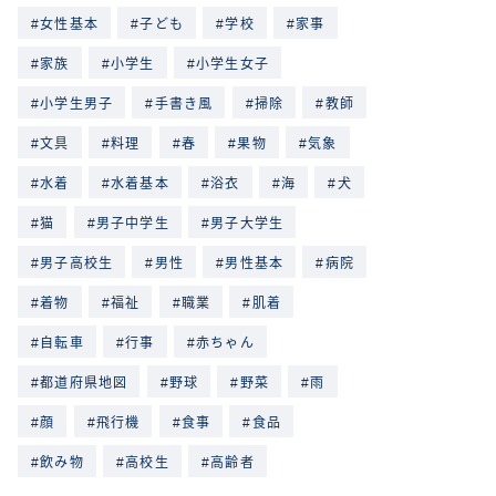
女性基本
子ども
学校
家事
家族
小学生
小学生女子
小学生男子
手書き風
掃除
教師
文具
料理
春
果物
気象
水着
水着基本
浴衣
海
犬
猫
男子中学生
男子大学生
男子高校生
男性
男性基本
病院
着物
福祉
職業
肌着
自転車
行事
赤ちゃん
都道府県地図
野球
野菜
雨
顔
飛行機
食事
食品
飲み物
高校生
高齢者