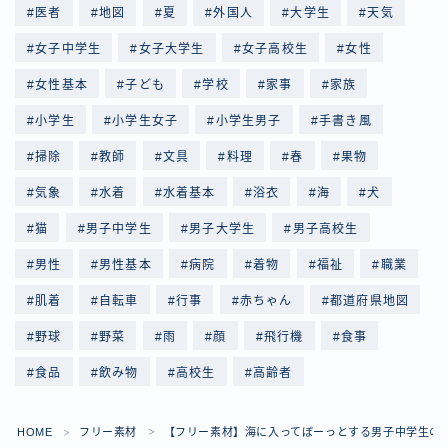
医者
地図
夏
外国人
大学生
天気
女子中学生
女子大学生
女子高校生
女性
女性基本
子ども
学校
家事
家族
小学生
小学生女子
小学生男子
手書き風
掃除
教師
文具
料理
春
果物
気象
水着
水着基本
浴衣
海
犬
猫
男子中学生
男子大学生
男子高校生
男性
男性基本
病院
着物
福祉
職業
肌着
自転車
行事
赤ちゃん
都道府県地図
野球
野菜
雨
顔
飛行機
食事
食品
飲み物
高校生
高齢者
Follow Me
HOME
フリー素材
【フリー素材】海に入ってぼーっとする男子中学生の
＞
＞